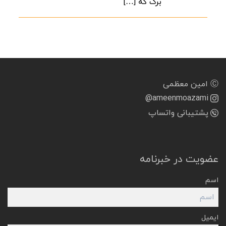
برگ که […]
Ⓒ امین معظمی
@ameenmoazami
پشتیبانی واتساپ
عضویت در خبرنامه
اسم
ایمیل