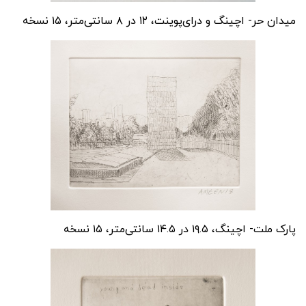
میدان حر- اچینگ و درای‌پوینت، ۱۲ در ۸ سانتی‌متر، ۱۵ نسخه
پارک ملت- اچینگ، ۱۹.۵ در ۱۴.۵ سانتی‌متر، ۱۵ نسخه