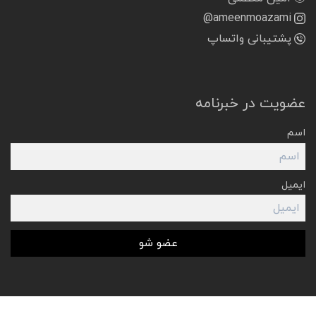
@ameenmoazami
پشتیبانی واتساپ
عضویت در خبرنامه
اسم
ایمیل