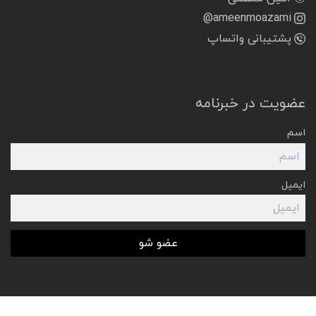
@ameenmoazami
پشتیبانی واتساپ
عضویت در خبرنامه
اسم
ایمیل