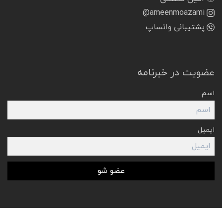
@ameenmoazami
پشتیبانی واتساپ
عضویت در خبرنامه
اسم
ایمیل