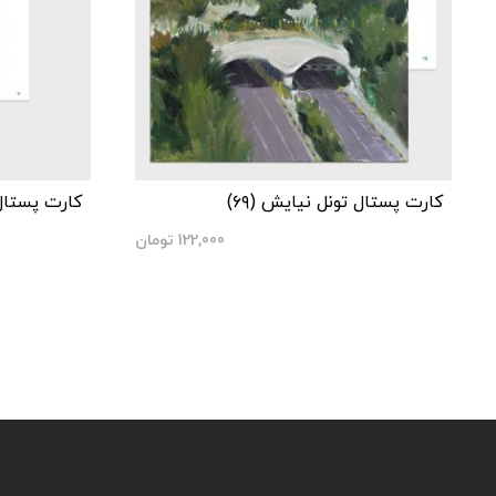
کارت پستال تونل نیایش (۶۹)
کارت پستال 
122,000
تومان