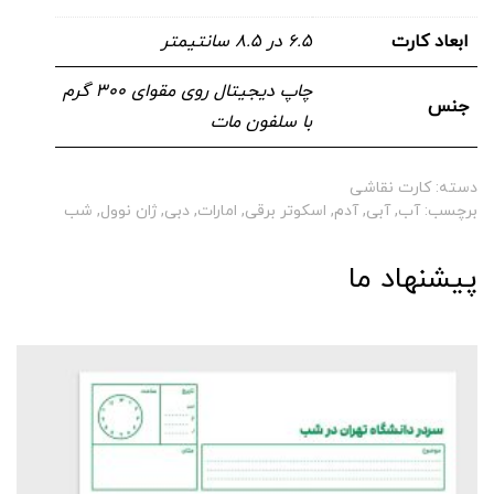
ابعاد کارت
۶.۵ در ۸.۵ سانتیمتر
چاپ دیجیتال روی مقوای ۳۰۰ گرم
جنس
با سلفون مات
دسته:
کارت نقاشی
برچسب:
آب
,
آبی
,
آدم
,
اسکوتر برقی
,
امارات
,
دبی
,
ژان نوول
,
شب
پیشنهاد ما