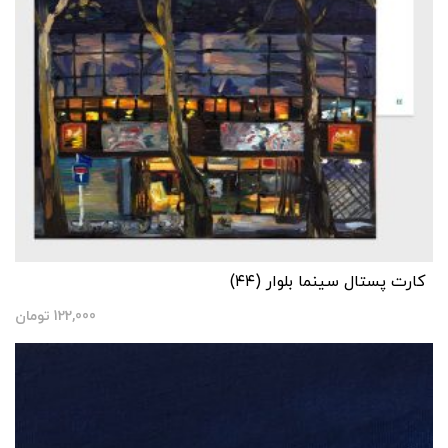
کارت پستال سینما بلوار (۴۴)
122,000
تومان