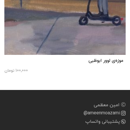
موزه‌ی لوور ابوظبی
100,000
تومان
Ⓒ امین معظمی
@ameenmoazami
پشتیبانی واتساپ