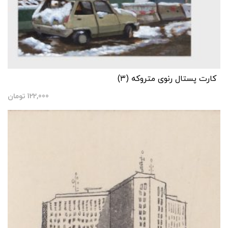
کارت پستال رنوی متروکه (۳)
122,000
تومان