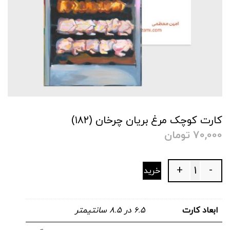
کارت کوچک مرغ بریان چرخان (۱۸۲)
70,000
تومان
+
-
خرید
Quantity
ابعاد کارت
۶.۵ در ۸.۵ سانتیمتر