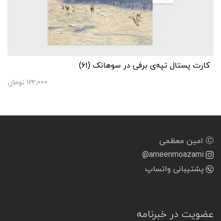
کارت پستال تپه‌ی برفی در سوهانک (۶۱)
122,000
تومان
Ⓒ امین معظمی
@ameenmoazami
پشتیبانی واتساپ
عضویت در خبرنامه