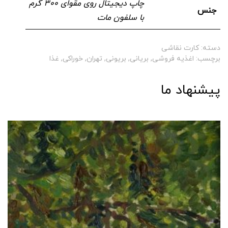
چاپ دیجیتال روی مقوای ۳۰۰ گرم
جنس
با سلفون مات
دسته:
کارت نقاشی
برچسب:
اغذیه فروشی
,
بریانی
,
بریونی
,
تهران
,
خوراکی
,
غذا
پیشنهاد ما