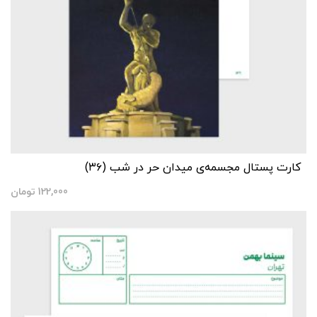
کارت پستال مجسمه‌ی میدان حر در شب (۳۶)
122,000
تومان