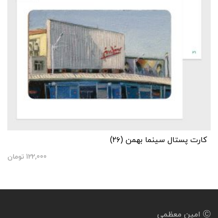
کارت پستال سینما بهمن (۲۶)
122,000
تومان
Ⓒ امین معظمی