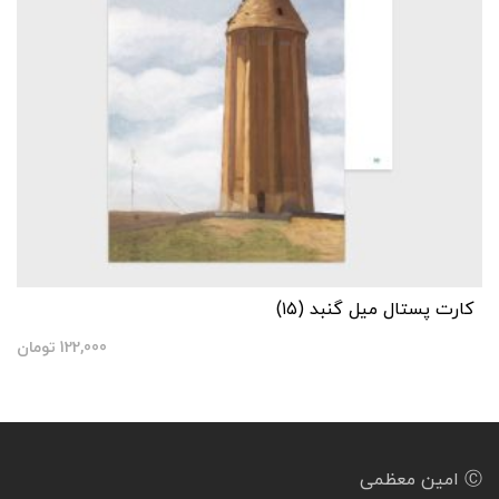
کارت پستال میل گنبد (۱۵)
122,000
تومان
Ⓒ امین معظمی