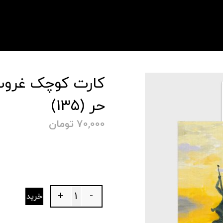
کارت کوچک غروب
حر (۱۳۵)
70,000
تومان
+
-
خرید
Quantity