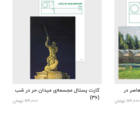
عاصر در
کارت پستال مجسمه‌ی میدان حر در شب
(۳۶)
122,000
تومان
122,000
تومان