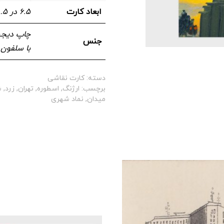
ابعاد کارت
۶.۵ در ۸.۵ سانتیمتر
جنس
با سلفون
دسته:
کارت نقاشی
برچسب:
ارژنگ
,
اسطوره
,
تهران
,
زرد
,
ش
میدان
,
نماد شهری