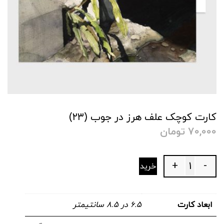
کارت کوچک علف هرز در جوب (۲۳)
70,000
تومان
+
-
خرید
Quantity
ابعاد کارت
۶.۵ در ۸.۵ سانتیمتر