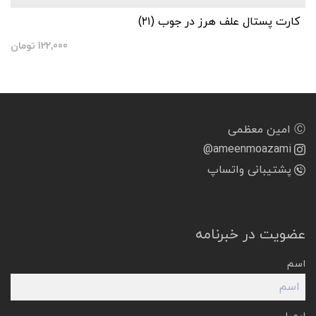
کارت پستال علف هرز در جوب (۲۱)
122,000
تومان
Ⓒ امین معظمی
@ameenmoazami
پشتیبانی واتساپ
عضویت در خبرنامه
اسم