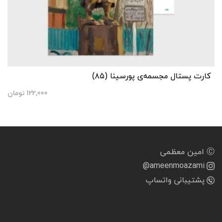
کارت پستال مجسمه‌ی پورسینا (۸۵)
122,000
تومان
Ⓒ امین معظمی
@ameenmoazami
پشتیبانی واتساپ