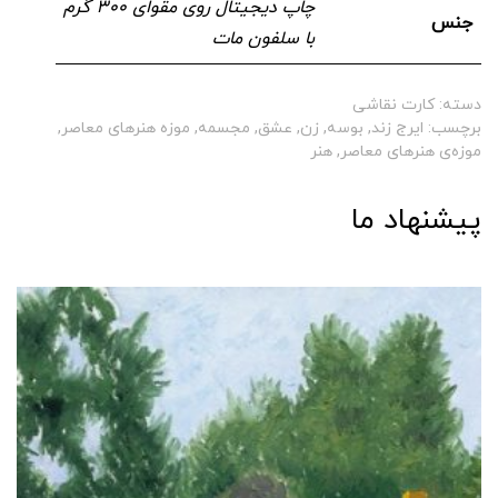
چاپ دیجیتال روی مقوای ۳۰۰ گرم
جنس
با سلفون مات
دسته:
کارت نقاشی
برچسب:
ایرج زند
,
بوسه
,
زن
,
عشق
,
مجسمه
,
موزه هنرهای معاصر
,
موزه‌ی هنرهای معاصر
,
هنر
پیشنهاد ما