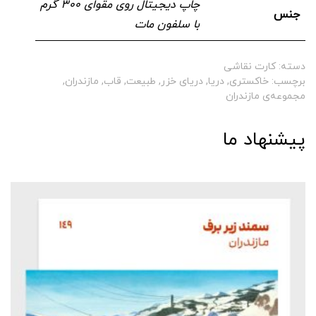
چاپ دیجیتال روی مقوای ۳۰۰ گرم
جنس
با سلفون مات
دسته:
کارت نقاشی
برچسب:
خاکستری
,
دریا
,
دریای خزر
,
طبیعت
,
قاب
,
مازندران
,
مجموعه‌ی مازندران
پیشنهاد ما