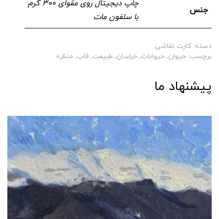
چاپ دیجیتال روی مقوای ۳۰۰ گرم
جنس
با سلفون مات
دسته:
کارت نقاشی
برچسب:
حیوان
,
حیوانات
,
خراسان
,
طبیعت
,
قاب
,
منظره
پیشنهاد ما