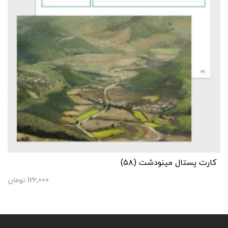
کارت پستال مینودشت (۵۸)
122,000
تومان