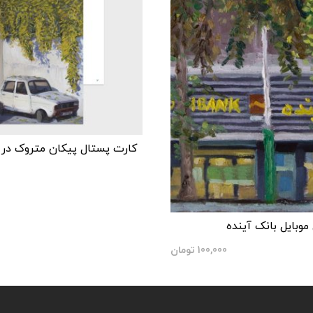
کارت پستال پیکان متروک در نا
موبایل بانک آینده
100,000
تومان