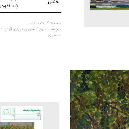
جنس
با سلفون
دسته:
کارت نقاشی
برچسب:
بلوار کشاورز
,
تهران
,
قرمز
,
مج
معماری