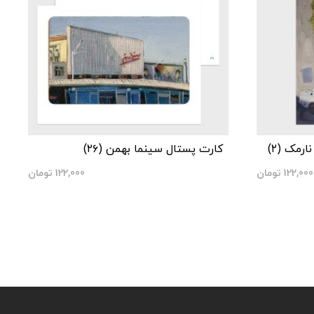
رمک (۲)
کارت پستال سینما بهمن (۲۶)
122,000
تومان
122,000
تومان