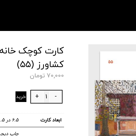
کارت کوچک خانه‌ی
کشاورز (۵۵)
70,000
تومان
+
-
خرید
Quantity
ابعاد کارت
۶.۵ در ۸.۵ سانتیمتر