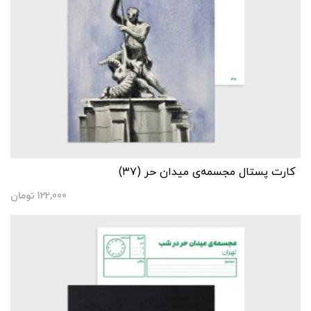
کارت پستال مجسمه‌ی میدان حر (۳۷)
122,000
تومان