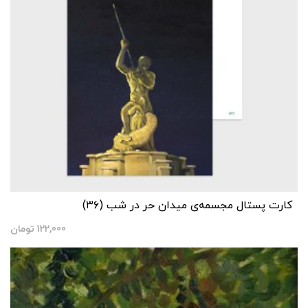
کارت پستال مجسمه‌ی میدان حر در شب (۳۶)
122,000
تومان