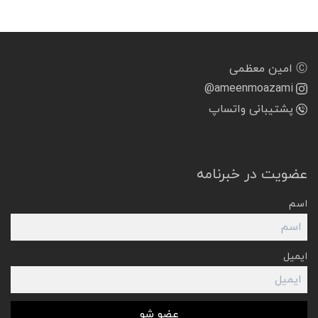
Ⓒ امین معظمی
@ameenmoazami
پشتیبانی واتساپ
عضویت در خبرنامه
اسم
ایمیل