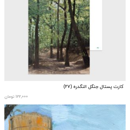
کارت پستال جنگل النگدره (۲۷)
122,000
تومان