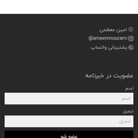
Ⓒ امین معظمی
@ameenmoazami
پشتیبانی واتساپ
عضویت در خبرنامه
اسم
ایمیل