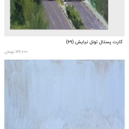
کارت پستال تونل نیایش (۶۹)
122,000
تومان