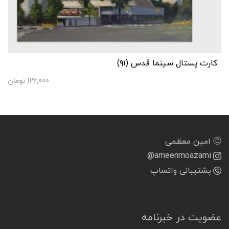
کارت پستال سینما قدس (۹۱)
122,000
تومان
Ⓒ امین معظمی
@ameenmoazami
پشتیبانی واتساپ
عضویت در خبرنامه