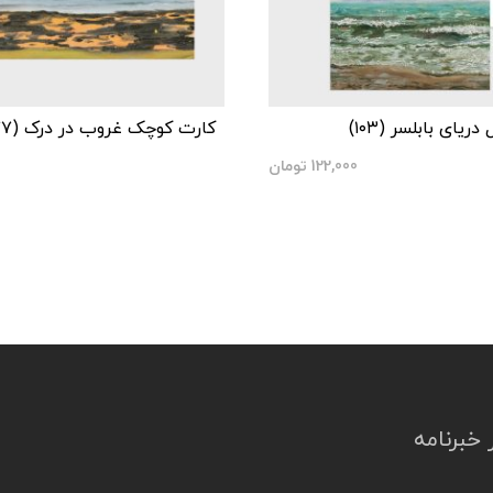
یای بابلسر (۱۰۳)
کارت کوچک غروب در درک (۱۷۷)
122,000
تومان
خبرنامه