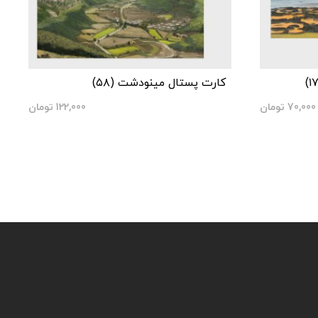
کارت پستال مینودشت (۵۸)
70,000
تومان
122,000
تومان