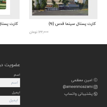
کارت پستال سینما قدس (۹۱)
کارت پستال م
122,000
تومان
عضویت در 
اسم
Ⓒ امین معظمی
@ameenmoazami
ایمیل
پشتیبانی واتساپ