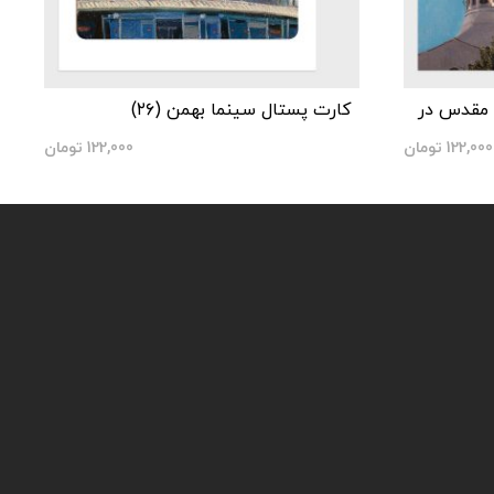
 مقدس در
کارت پستال سینما بهمن (۲۶)
122,000
تومان
122,000
تومان