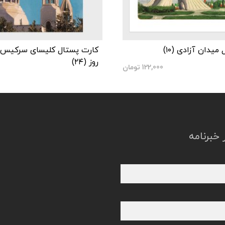
یدان آزادی (۱۰)
کارت پستال کلیسای سرکیس
روز (۲۴)
122,000
تومان
خبرنامه