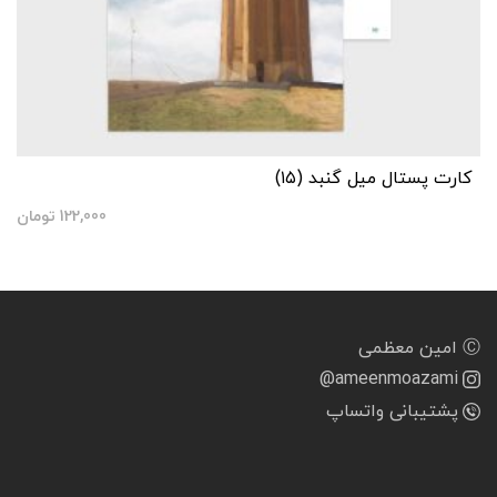
کارت پستال میل گنبد (۱۵)
122,000
تومان
Ⓒ امین معظمی
@ameenmoazami
پشتیبانی واتساپ