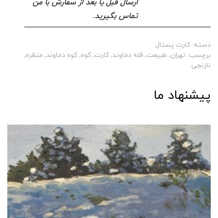
ارسال قبل یا بعد از سفارش با من
تماس بگیرید.
دسته:
کارت پستال
برچسب:
تهران
,
طبیعت
,
قله دماوند
,
کارت
,
کوه
,
کوه دماوند
,
منظره
,
نارنجی
پیشنهاد ما