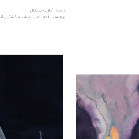
دسته:
کارت پستال
برچسب:
آدم
,
امارات
,
شب
,
کشتی
,
لن