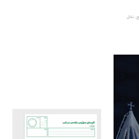
ج
,
نخل