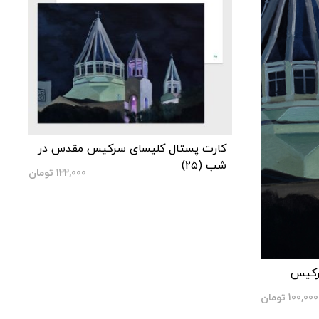
کارت پستال کلیسای سرکیس مقدس در
شب (۲۵)
122,000
تومان
سرکیس
100,000
تومان