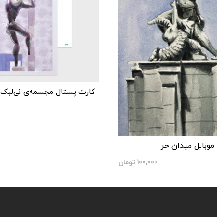
کارت پستال مجسمه‌ی نی‌لبک زن (
موبایل میدان حر
100,000
تومان