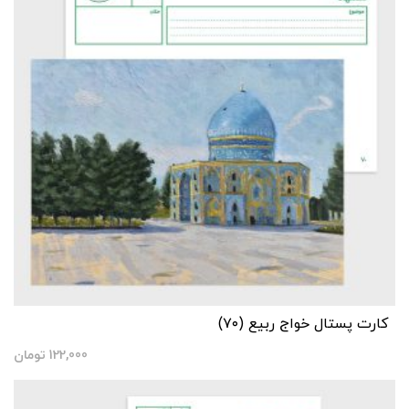
کارت پستال خواج ربیع (۷۰)
122,000
تومان