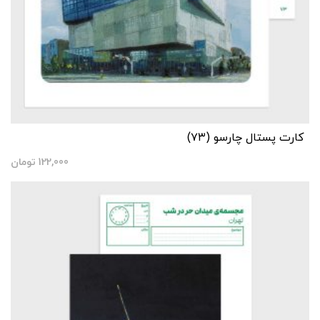
کارت پستال چارسو (۷۳)
122,000
تومان