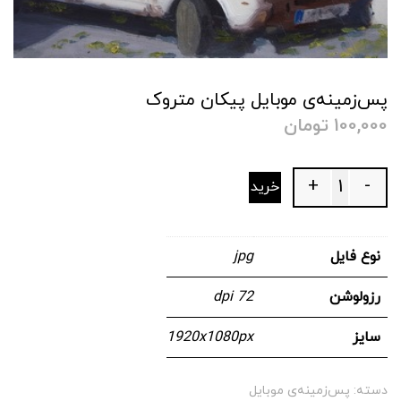
پس‌زمینه‌ی موبایل پیکان متروک
100,000
تومان
+
-
خرید
Quantity
نوع فایل
jpg
رزولوشن
72 dpi
سایز
1920x1080px
دسته:
پس‌زمینه‌ی موبایل