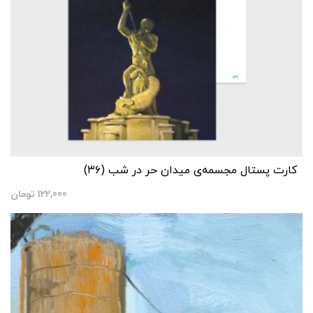
کارت پستال مجسمه‌ی میدان حر در شب (۳۶)
122,000
تومان