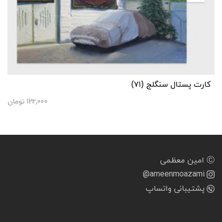
کارت پستال سنگلج (۷۱)
122,000
تومان
Ⓒ امین معظمی
@ameenmoazami
پشتیبانی واتساپ