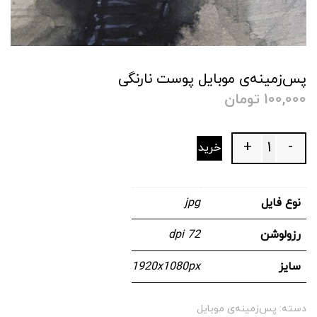
پس‌زمینه‌ی موبایل پوست نارنگی
100,000
تومان
+
-
خرید
Quantity
نوع فایل
jpg
رزولوشن
72 dpi
سایز
1920x1080px
دسته:
پس‌زمینه‌ی موبایل