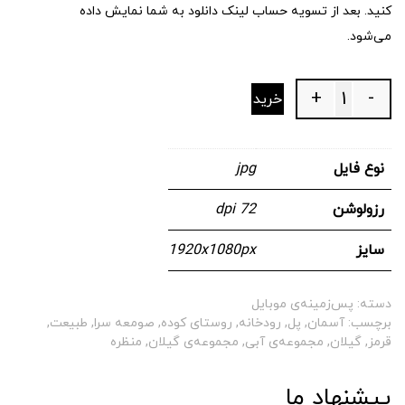
کنید. بعد از تسویه حساب لینک دانلود به شما نمایش داده
می‌شود.
+
-
خرید
Quantity
نوع فایل
jpg
رزولوشن
72 dpi
سایز
1920x1080px
دسته:
پس‌زمینه‌ی موبایل
برچسب:
آسمان
,
پل
,
رودخانه
,
روستای کوده
,
صومعه سرا
,
طبیعت
,
قرمز
,
گیلان
,
مجموعه‌ی آبی
,
مجموعه‌ی گیلان
,
منظره
پیشنهاد ما