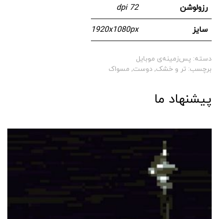
رزولوشن
72 dpi
سایز
1920x1080px
دسته:
پس‌زمینه‌ی موبایل
برچسب:
تر و خشک
,
دوست
,
مسواک
پیشنهاد ما