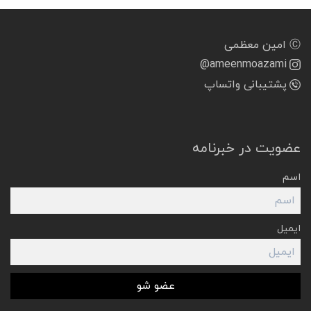
Ⓒ امین معظمی
@ameenmoazami
پشتیبانی واتساپ
عضویت در خبرنامه
اسم
ایمیل