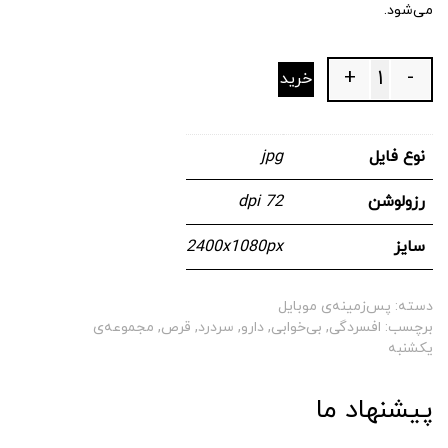
می‌شود.
+
-
خرید
Quantity
نوع فایل
jpg
رزولوشن
72 dpi
سایز
2400x1080px
دسته:
پس‌زمینه‌ی موبایل
برچسب:
افسردگی
,
بی‌خوابی
,
دارو
,
سردرد
,
قرص
,
مجموعه‌ی
یکشنبه
پیشنهاد ما