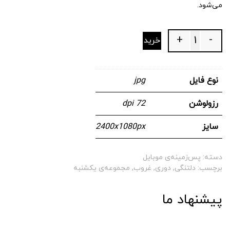
می‌شود.
+
-
خرید
Quantity
نوع فایل
jpg
رزولوشن
72 dpi
سایز
2400x1080px
دسته:
پس‌زمینه‌ی موبایل
برچسب:
دلتنگی
,
دوری
,
غروب
,
مجموعه‌ی یکشنبه
پیشنهاد ما