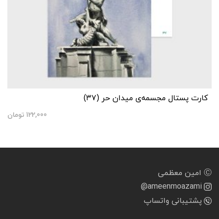
کارت پستال مجسمه‌ی میدان حر (۳۷)
122,000
تومان
Ⓒ امین معظمی
@ameenmoazami
پشتیبانی واتساپ