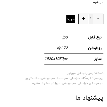
می‌شود.
+
-
خرید
Quantity
نوع فایل
jpg
رزولوشن
72 dpi
سایز
1920x1080px
دسته:
پس‌زمینه‌ی موبایل
برچسب:
آرامگاه
,
خراسان
,
مجسمه
,
مجموعه‌ی خاکستری
,
مجموعه‌ی خراسان
,
مجموعه‌ی میراث
,
مشهد
,
مقبره
پیشنهاد ما