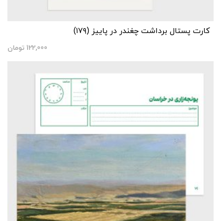
کارت پستال برداشت چغندر در پاییز (۱۷۹)
122,000
تومان