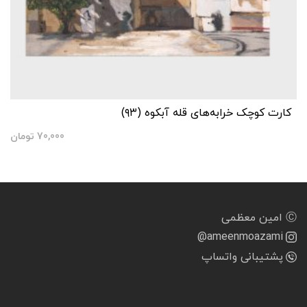
کارت کوچک خرابه‌های قله آبکوه (۹۳)
70,000
تومان
Ⓒ امین معظمی
@ameenmoazami
پشتیبانی واتساپ