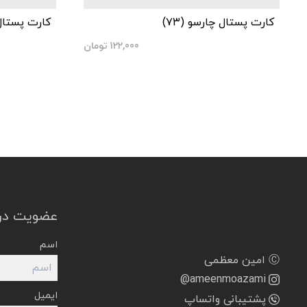
کارت پستال چارسو (۷۳)
کارت پستال 
122,000
تومان
عضویت در 
اسم
Ⓒ امین معظمی
@ameenmoazami
ایمیل
پشتیبانی واتساپ