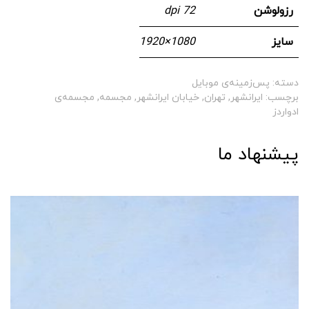
رزولوشن
72 dpi
سایز
1080 × 1920
دسته:
پس‌زمینه‌ی موبایل
برچسب:
ایرانشهر
,
تهران
,
خیابان ایرانشهر
,
مجسمه
,
مجسمه‌ی
ادواردز
پیشنهاد ما