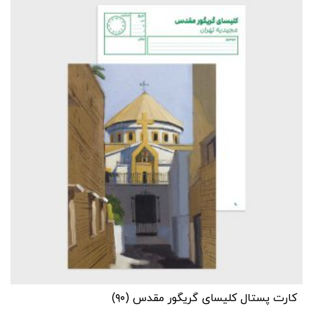
کارت پستال کلیسای گریگور مقدس (۹۰)