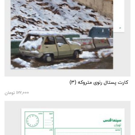
کارت پستال رنوی متروکه (۳)
122,000
تومان