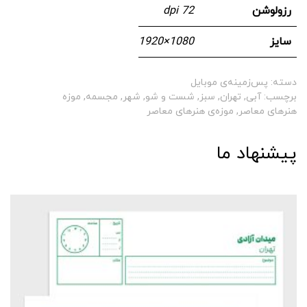
رزولوشن
72 dpi
سایز
1080 × 1920
دسته:
پس‌زمینه‌ی موبایل
برچسب:
آبی
,
تهران
,
سبز
,
شست و شو
,
شهر
,
مجسمه
,
موزه
هنرهای معاصر
,
موزه‌ی هنرهای معاصر
پیشنهاد ما