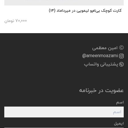
کارت کوچک بی‌ام‌و لیمویی در میرداماد (۱۴)
70,000
تومان
Ⓒ امین معظمی
@ameenmoazami
پشتیبانی واتساپ
عضویت در خبرنامه
اسم
ایمیل