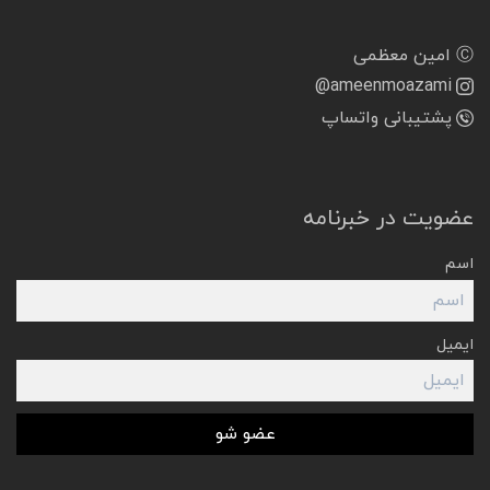
Ⓒ امین معظمی
@ameenmoazami
پشتیبانی واتساپ
عضویت در خبرنامه
اسم
ایمیل