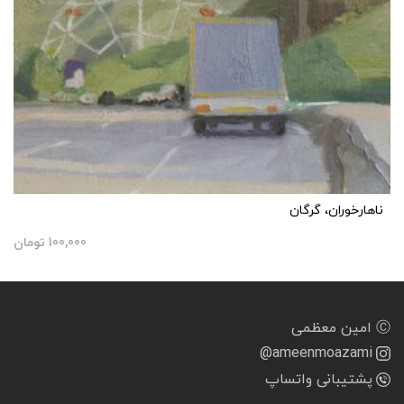
ناهارخوران، گرگان
100,000
تومان
Ⓒ امین معظمی
@ameenmoazami
پشتیبانی واتساپ