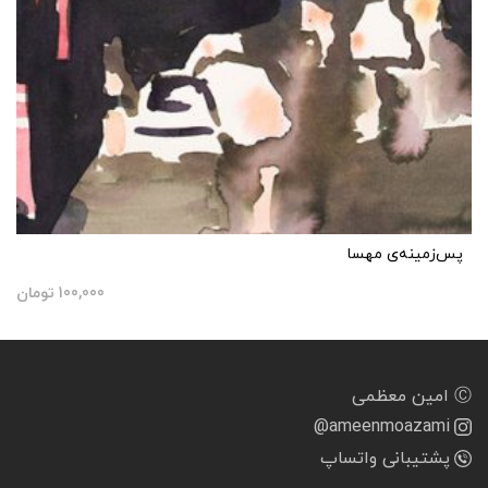
پس‌زمینه‌ی مهسا
100,000
تومان
Ⓒ امین معظمی
@ameenmoazami
پشتیبانی واتساپ