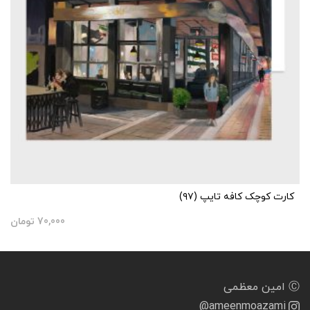
کارت کوچک کافه تایپ (۹۷)
70,000
تومان
Ⓒ امین معظمی
@ameenmoazami