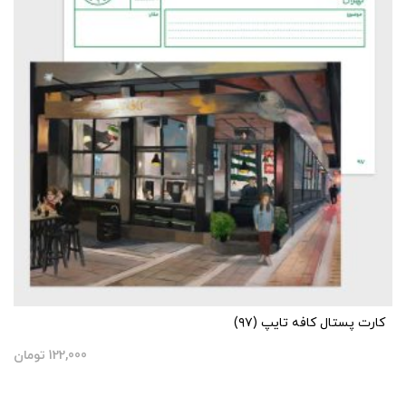
کارت پستال کافه تایپ (۹۷)
122,000
تومان