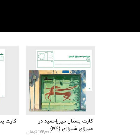
کارت پستال میرزاحمید در
کارت پست
میرزای شیرازی (۱۹۴)
122,000
تومان