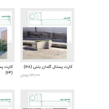
کارت پستال گلدان بتنی (۱۶۸)
کارت پست
(۶۴)
122,000
تومان