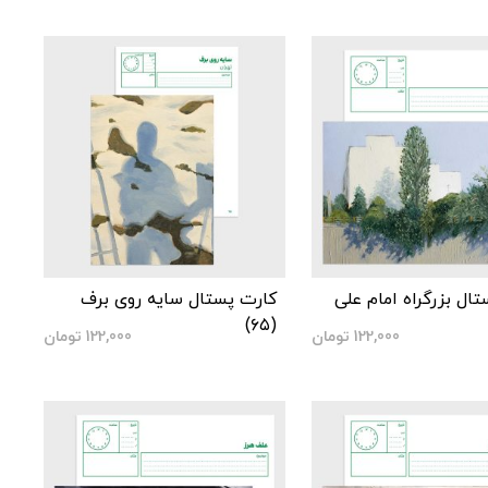
ال بزرگراه امام علی
کارت پستال سایه روی برف
(۶۵)
122,000
تومان
122,000
تومان