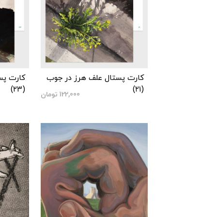
کارت پستال علف هرز در جوب
کارت پس
(۲۳)
(۲۱)
122,000
تومان