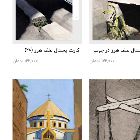
تال علف هرز در جوب
کارت پستال علف هرز (۲۰)
122,000
تومان
122,000
تومان