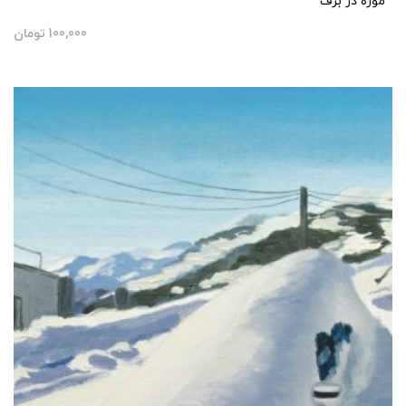
موزه در برف
100,000
تومان