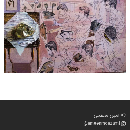
Ⓒ امین معظمی
@ameenmoazami