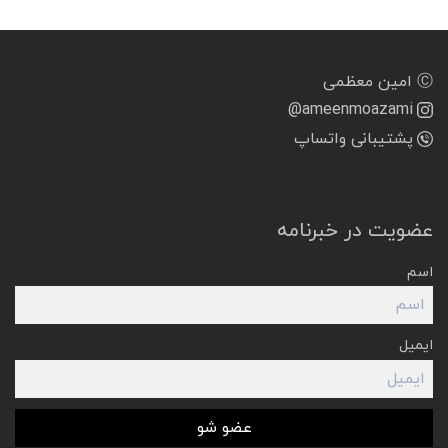
Ⓒ امین معظمی
@ameenmoazami
پشتیبانی واتساپ
عضویت در خبرنامه
اسم
ایمیل