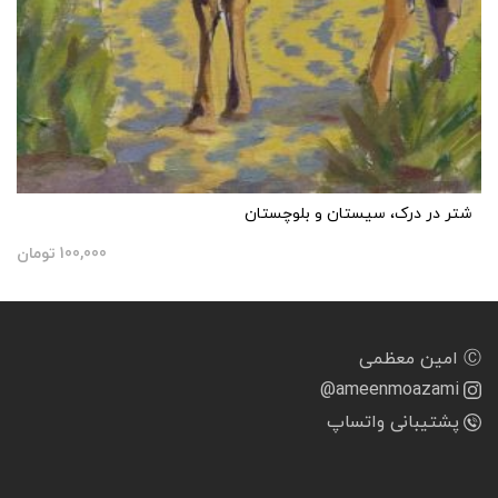
شتر در درک، سیستان و بلوچستان
100,000
تومان
Ⓒ امین معظمی
@ameenmoazami
پشتیبانی واتساپ